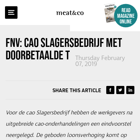
BACK TO OVERVIEW
READ
meat
co
MAGAZINE
ONLINE
FNV: CAO SLAGERSBEDRIJF MET
DOORBETAALDE TOILETTIJD
Thursday February
07, 2019
SHARE THIS ARTICLE
Voor de cao Slagersbedrijf hebben de werkgevers na
uitgebreide cao-onderhandelingen een eindvoorstel
neergelegd. De geboden loonsverhoging komt op