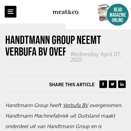
BACK TO OVERVIEW
READ
meat
co
MAGAZINE
ONLINE
HANDTMANN GROUP NEEMT
VERBUFA BV OVER
Wednesday April 07,
2021
SHARE THIS ARTICLE
Handtmann Group heeft
Verbufa BV
overgenomen.
Handtmann Machinefabriek uit Duitsland maakt
onderdeel uit van Handtmann Group en is