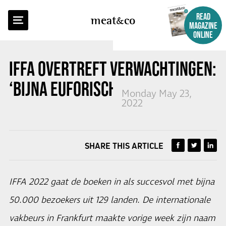
BACK TO OVERVIEW
READ
meat
co
MAGAZINE
ONLINE
IFFA OVERTREFT VERWACHTINGEN:
‘BIJNA EUFORISCHE SFEER’
Monday May 23,
2022
SHARE THIS ARTICLE
IFFA 2022 gaat de boeken in als succesvol met bijna
50.000 bezoekers uit 129 landen. De internationale
vakbeurs in Frankfurt maakte vorige week zijn naam