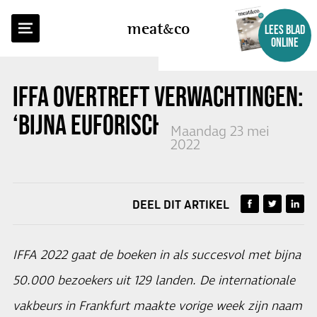
TERUG NAAR OVERZICHT
meat
co
LEES BLAD
ONLINE
IFFA OVERTREFT VERWACHTINGEN:
‘BIJNA EUFORISCHE SFEER’
Maandag 23 mei
2022
DEEL DIT ARTIKEL
IFFA 2022 gaat de boeken in als succesvol met bijna
50.000 bezoekers uit 129 landen. De internationale
vakbeurs in Frankfurt maakte vorige week zijn naam