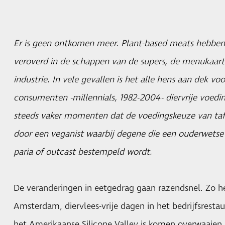
Er is geen ontkomen meer. Plant-based meats hebben d
veroverd in de schappen van de supers, de menukaarte
industrie. In vele gevallen is het alle hens aan dek vo
consumenten -millennials, 1982-2004- diervrije voeding 
steeds vaker momenten dat de voedingskeuze van ta
door een veganist waarbij degene die een ouderwetse
paria of outcast bestempeld wordt.
De veranderingen in eetgedrag gaan razendsnel. Zo he
Amsterdam, diervlees-vrije dagen in het bedrijfsrestau
het Amerikaanse Silicone Valley is komen overwaaien