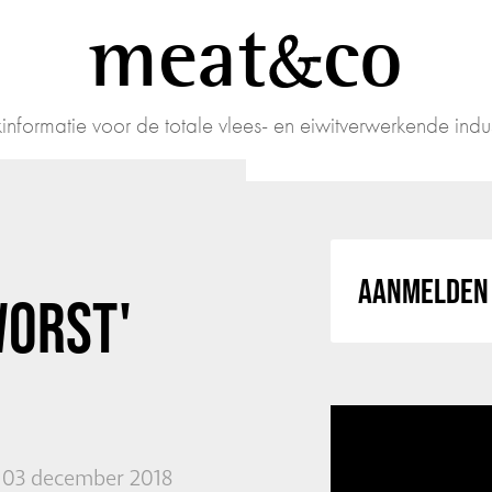
meat
co
informatie voor de totale vlees- en eiwitverwerkende indus
AANMELDEN 
WORST'
03 december 2018