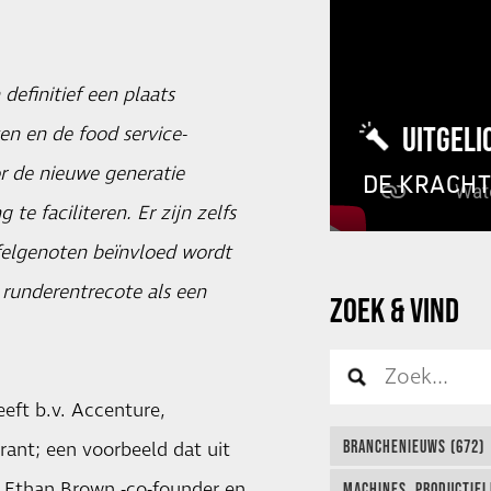
efinitief een plaats
UITGELI
n en de food service-
or de nieuwe generatie
DE KRACH
te faciliteren. Er zijn zelfs
felgenoten beïnvloed wordt
 runderentrecote als een
ZOEK & VIND
eft b.v. Accenture,
BRANCHENIEUWS (672)
rant; een voorbeeld dat uit
. Ethan Brown -co-founder en
MACHINES, PRODUCTIEL