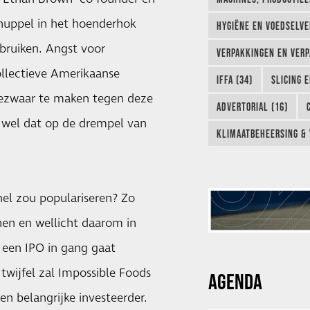
nuppel in het hoenderhok
HYGIËNE EN VOEDSELVEI
bruiken. Angst voor
VERPAKKINGEN EN VERP
ollectieve Amerikaanse
IFFA (34)
SLICING 
bezwaar te maken tegen deze
ADVERTORIAL (16)
t wel dat op de drempel van
KLIMAATBEHEERSING & 
snel zou populariseren? Zo
nen en wellicht daarom in
- een IPO in gang gaat
twijfel zal Impossible Foods
AGENDA
een belangrijke investeerder.