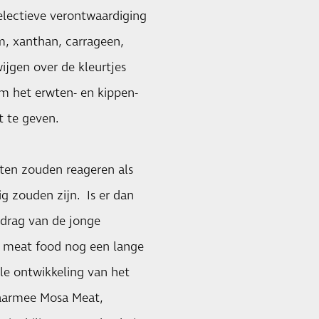
electieve verontwaardiging
m, xanthan, carrageen,
ijgen over de kleurtjes
m het erwten- en kippen-
t te geven.
ten zouden reageren als
g zouden zijn. Is er dan
edrag van de jonge
t meat food nog een lange
lle ontwikkeling van het
 waarmee Mosa Meat,