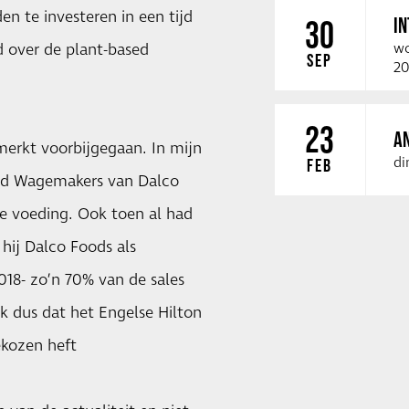
en te investeren in een tijd
I
30
d over de plant-based
wo
SEP
20
23
A
merkt voorbijgegaan. In mijn
di
FEB
rard Wagemakers van Dalco
e voeding. Ook toen al had
hij Dalco Foods als
018- zo’n 70% van de sales
jk dus dat het Engelse Hilton
ekozen heft