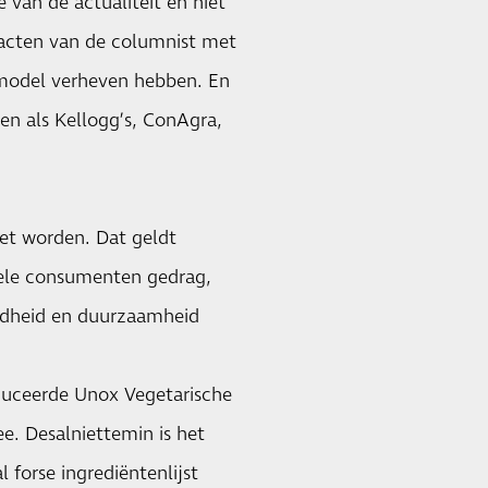
 van de actualiteit en niet
tacten van de columnist met
smodel verheven hebben. En
en als Kellogg’s, ConAgra,
et worden. Dat geldt
onele consumenten gedrag,
ondheid en duurzaamheid
duceerde Unox Vegetarische
e. Desalniettemin is het
forse ingrediëntenlijst