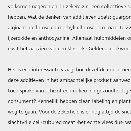
volkomen negeren en -in zekere zin- een collectieve s
hebben. Wat de denken van additieven zoals: guargo
alginaat, cellulose en methylcellulose, om maar te zw
ijzeroxide en anthocyanine. Allemaal hulpmiddelen o
eiwit het aanzien van een klassieke Gelderse rookwors
Het is een interessante vraag hoe dezelfde consumen
deze additieven in het ambachtelijke product aanwezi
toch sprake van schizofreen milieu- en gezondheidsg
consument? Kennelijk hebben clean labeling en plan
weg te gaan. Voor de zekerheid is er nog altijd de sne
slachtvrije cell-cultured meat -het echte vlees dus-