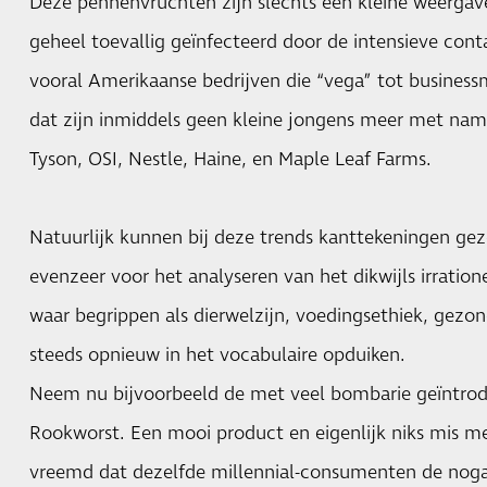
Deze pennenvruchten zijn slechts een kleine weergave
geheel toevallig geïnfecteerd door de intensieve con
vooral Amerikaanse bedrijven die “vega” tot busines
dat zijn inmiddels geen kleine jongens meer met nam
Tyson, OSI, Nestle, Haine, en Maple Leaf Farms.
Natuurlijk kunnen bij deze trends kanttekeningen gez
evenzeer voor het analyseren van het dikwijls irrati
waar begrippen als dierwelzijn, voedingsethiek, gez
steeds opnieuw in het vocabulaire opduiken.
Neem nu bijvoorbeeld de met veel bombarie geïntro
Rookworst. Een mooi product en eigenlijk niks mis me
vreemd dat dezelfde millennial-consumenten de nogal 