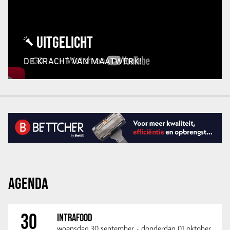
UITGELICHT
DE KRACHT VAN MAATWERK!
AGENDA
30
INTRAFOOD
woensdag 30 september
-
donderdag 01 oktober