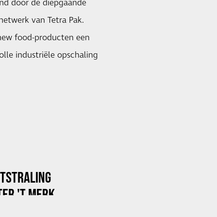
und door de diepgaande
enetwerk van Tetra Pak.
 new food-producten een
lle industriële opschaling
ITSTRALING
ER 'T MERK