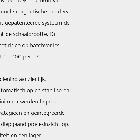
uist een bekende bron van
itionele magnetische roerders
dit gepatenteerde systeem de
t de schaalgrootte. Dit
et risico op batchverlies,
t € 1.000 per m³.
iening aanzienlijk.
tomatisch op en stabiliseren
minimum worden beperkt.
rategieën en geïntegreerde
n diepgaand procesinzicht op.
teit en een lager