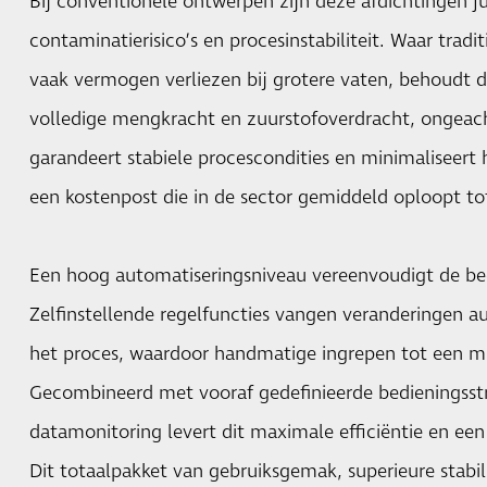
Bij conventionele ontwerpen zijn deze afdichtingen j
contaminatierisico’s en procesinstabiliteit. Waar trad
vaak vermogen verliezen bij grotere vaten, behoudt 
volledige mengkracht en zuurstofoverdracht, ongeach
garandeert stabiele procescondities en minimaliseert h
een kostenpost die in de sector gemiddeld oploopt to
Een hoog automatiseringsniveau vereenvoudigt de bed
Zelfinstellende regelfuncties vangen veranderingen au
het proces, waardoor handmatige ingrepen tot een 
Gecombineerd met vooraf gedefinieerde bedieningsst
datamonitoring levert dit maximale efficiëntie en ee
Dit totaalpakket van gebruiksgemak, superieure stabili