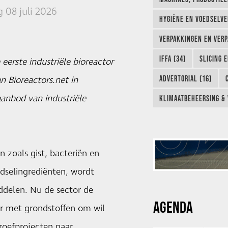
 08 juli 2026
HYGIËNE EN VOEDSELVEI
VERPAKKINGEN EN VERP
IFFA (34)
SLICING 
 eerste industriële bioreactor
ADVERTORIAL (16)
n Bioreactors.net in
aanbod van industriële
KLIMAATBEHEERSING & 
 zoals gist, bacteriën en
dselingrediënten, wordt
ddelen. Nu de sector de
AGENDA
er met grondstoffen om wil
proefprojecten naar