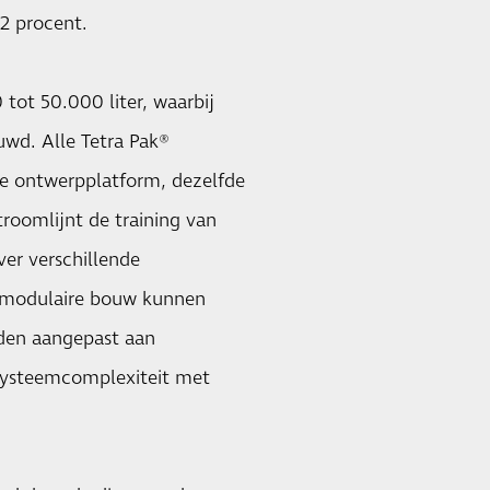
12 procent.
 tot 50.000 liter, waarbij
uwd. Alle Tetra Pak®
de ontwerpplatform, dezelfde
troomlijnt de training van
ver verschillende
e modulaire bouw kunnen
rden aangepast aan
 systeemcomplexiteit met