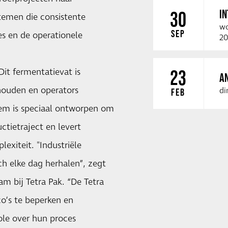
I
30
stemen die consistente
wo
SEP
ces en de operationele
20
Dit fermentatievat is
23
A
ouden en operators
di
FEB
teem is speciaal ontworpen om
tietraject en levert
exiteit. "Industriële
ch elke dag herhalen”, zegt
am bij Tetra Pak. “De Tetra
co’s te beperken en
ole over hun proces