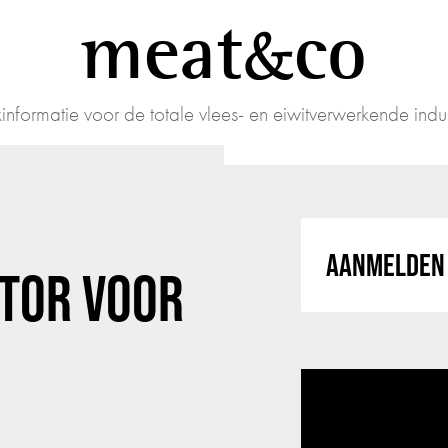
meat
co
informatie voor de totale vlees- en eiwitverwerkende indus
AANMELDEN 
CTOR VOOR