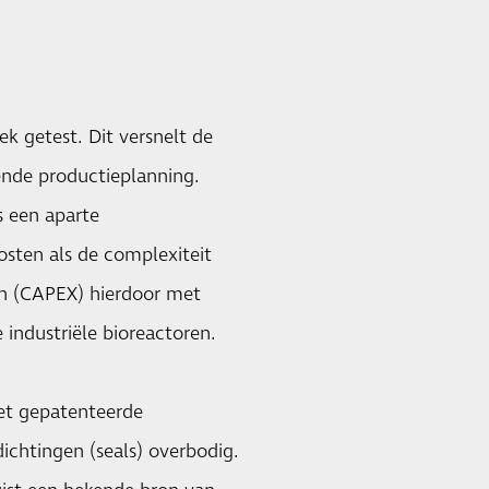
k getest. Dit versnelt de
ende productieplanning.
s een aparte
osten als de complexiteit
en (CAPEX) hierdoor met
industriële bioreactoren.
het gepatenteerde
chtingen (seals) overbodig.