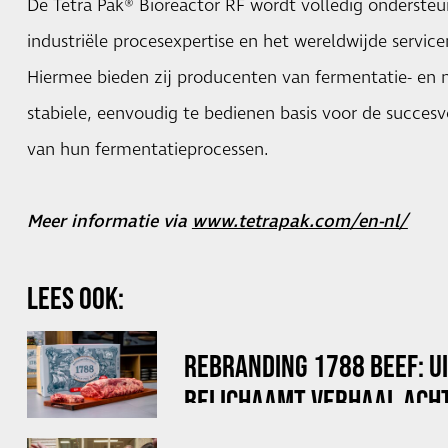
De Tetra Pak® Bioreactor RF wordt volledig onderste
industriële procesexpertise en het wereldwijde servic
Hiermee bieden zij producenten van fermentatie- en
stabiele, eenvoudig te bedienen basis voor de succesvo
van hun fermentatieprocessen.
Meer informatie via
www.tetrapak.com/en-nl/
LEES OOK:
REBRANDING 1788 BEEF: U
BELICHAAMT VERHAAL ACHT