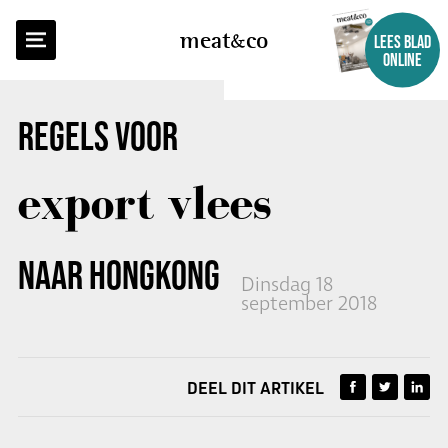
TERUG NAAR OVERZICHT
meat
co
LEES BLAD
ONLINE
REGELS VOOR
export vlees
NAAR HONGKONG AANGESCHERPT
Dinsdag 18
september 2018
DEEL DIT ARTIKEL