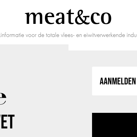
meat
co
informatie voor de totale vlees- en eiwitverwerkende indus
AANMELDEN 
e
VET