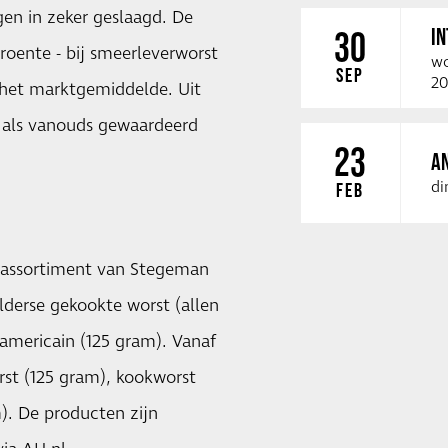
en in zeker geslaagd. De
I
30
oente - bij smeerleverworst
wo
SEP
20
n het marktgemiddelde. Uit
 als vanouds gewaardeerd
23
A
di
FEB
 assortiment van
Stegeman
lderse gekookte worst (allen
 americain (125 gram). Vanaf
rst (125 gram), kookworst
). De producten zijn