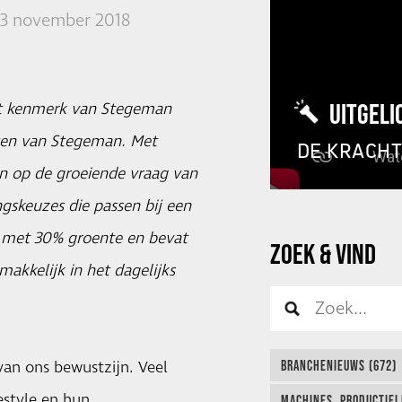
13 november 2018
UITGELI
het kenmerk van Stegeman
cten van Stegeman. Met
DE KRACH
in op de groeiende vraag van
skeuzes die passen bij een
t met 30% groente en bevat
ZOEK & VIND
makkelijk in het dagelijks
van ons bewustzijn. Veel
BRANCHENIEUWS (672)
estyle en hun
MACHINES, PRODUCTIEL