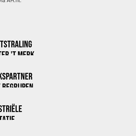
via AH.nl.
ITSTRALING
ER 'T MERK
KSPARTNER
 BEGRIJPEN
STRIËLE
TATIE