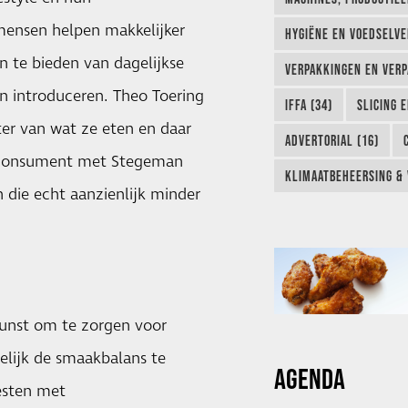
mensen helpen makkelijker
HYGIËNE EN VOEDSELVEI
 te bieden van dagelijkse
VERPAKKINGEN EN VERP
n introduceren. Theo Toering
IFFA (34)
SLICING 
er van wat ze eten en daar
ADVERTORIAL (16)
e consument met Stegeman
KLIMAATBEHEERSING & 
 die echt aanzienlijk minder
kunst om te zorgen voor
elijk de smaakbalans te
AGENDA
esten met