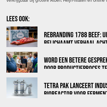
verkrijgbaar bij grotere Albert Heijn-filialen en online 
LEES OOK:
REBRANDING 1788 BEEF: U
BELICHAAMT VERHAAL ACHT
WORD EEN BETERE GESPRE
DOOR PRODUCTIEPROCES TE
TETRA PAK LANCEERT INDU
BIOREACTOR VOOR FERMEN