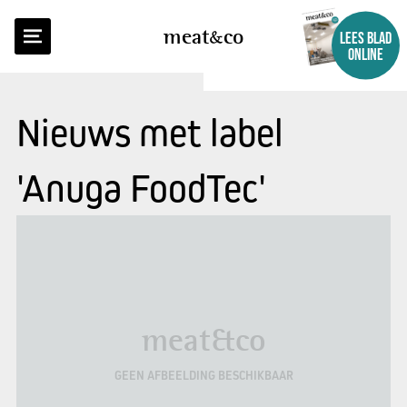
meat
co
LEES BLAD
ONLINE
Nieuws met label
'Anuga FoodTec'
meat&co
GEEN AFBEELDING BESCHIKBAAR