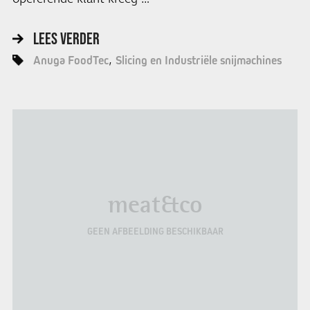
LEES VERDER
Anuga FoodTec
Slicing en Industriële snijmachines
meat&co
GEEN AFBEELDING BESCHIKBAAR