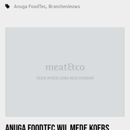
Anuga FoodTec
Branchenieuws
meat&co
GEEN AFBEELDING BESCHIKBAAR
ANUGA FOODTEC WIL MEDE KOERS