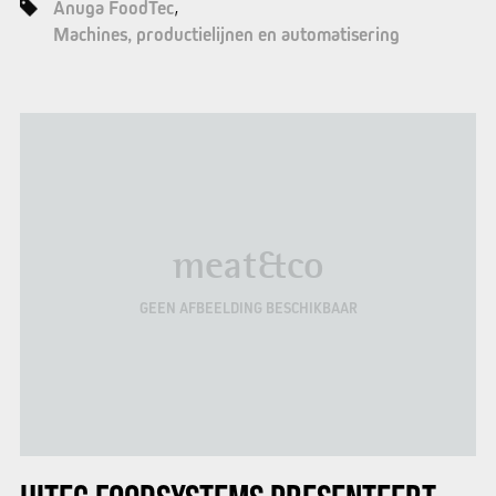
Anuga FoodTec
Machines, productielijnen en automatisering
meat&co
GEEN AFBEELDING BESCHIKBAAR