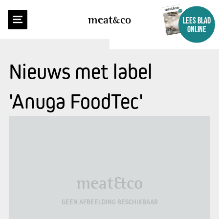
meat
co
LEES BLAD
ONLINE
Nieuws met label
'Anuga FoodTec'
meat&co
GEEN AFBEELDING BESCHIKBAAR