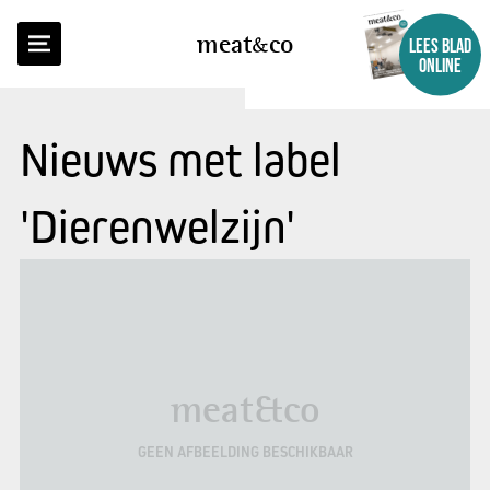
meat
co
LEES BLAD
ONLINE
Nieuws met label
'Dierenwelzijn'
meat&co
GEEN AFBEELDING BESCHIKBAAR