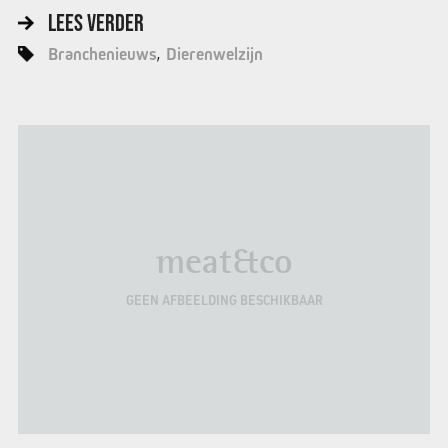
LEES VERDER
Branchenieuws
Dierenwelzijn
meat&co
GEEN AFBEELDING BESCHIKBAAR