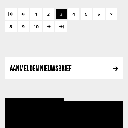
1
2
3
4
5
6
7
8
9
10
AANMELDEN NIEUWSBRIEF