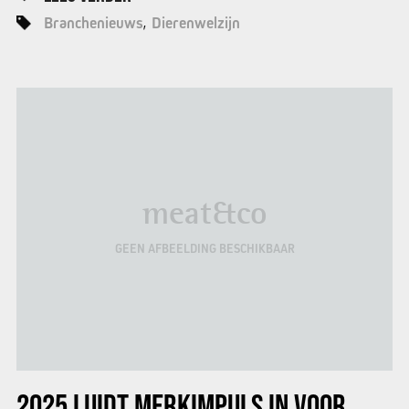
Branchenieuws
Dierenwelzijn
meat&co
GEEN AFBEELDING BESCHIKBAAR
2025 LUIDT MERKIMPULS IN VOOR