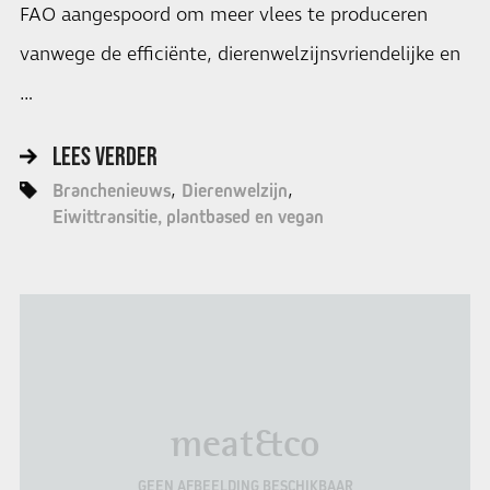
FAO aangespoord om meer vlees te produceren
vanwege de efficiënte, dierenwelzijnsvriendelijke en
…
LEES VERDER
Branchenieuws
Dierenwelzijn
Eiwittransitie, plantbased en vegan
meat&co
GEEN AFBEELDING BESCHIKBAAR