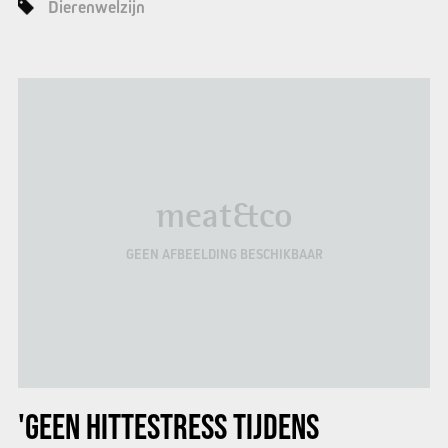
Dierenwelzijn
meat&co
GEEN AFBEELDING BESCHIKBAAR
'GEEN HITTESTRESS TIJDENS