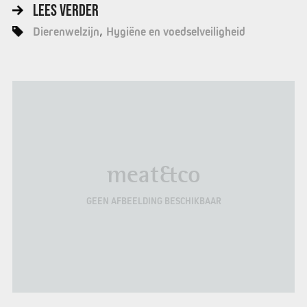
LEES VERDER
Dierenwelzijn
Hygiëne en voedselveiligheid
meat&co
GEEN AFBEELDING BESCHIKBAAR