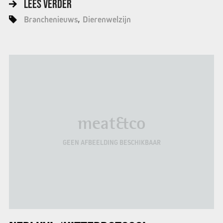
LEES VERDER
Branchenieuws
Dierenwelzijn
meat&co
GEEN AFBEELDING BESCHIKBAAR