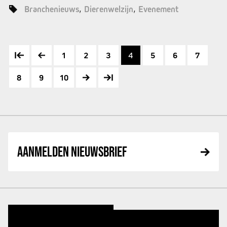
Branchenieuws
Dierenwelzijn
Evenement
1
2
3
4
5
6
7
8
9
10
AANMELDEN NIEUWSBRIEF