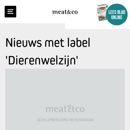
meat
co
LEES BLAD
ONLINE
Nieuws met label
'Dierenwelzijn'
meat&co
GEEN AFBEELDING BESCHIKBAAR