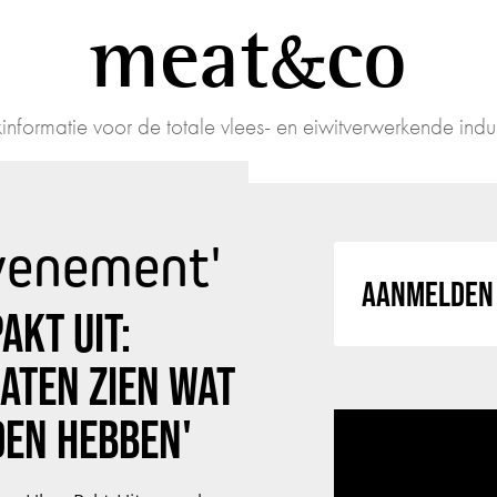
meat
co
informatie voor de totale vlees- en eiwitverwerkende indus
Evenement'
AANMELDEN 
AKT UIT:
ATEN ZIEN WAT
DEN HEBBEN'