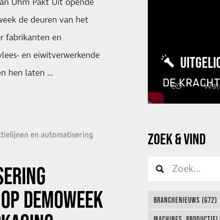
an Uhm Pakt Uit opende
eek de deuren van het
or fabrikanten en
vlees- en eiwitverwerkende
UITGELI
den hen laten …
DE KRACH
tielijnen en automatisering
ZOEK & VIND
SERING
 OP DEMOWEEK
BRANCHENIEUWS (672)
MACHINES, PRODUCTIEL