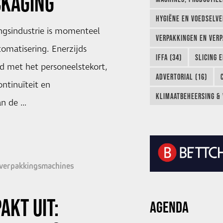
CKAGING
HYGIËNE EN VOEDSELVEI
ngsindustrie is momenteel
VERPAKKINGEN EN VERP
tomatisering. Enerzijds
IFFA (34)
SLICING 
nd met het personeelstekort,
ADVERTORIAL (16)
ntinuïteit en
KLIMAATBEHEERSING & 
an de …
 verpakkingsmachines
AKT UIT:
AGENDA