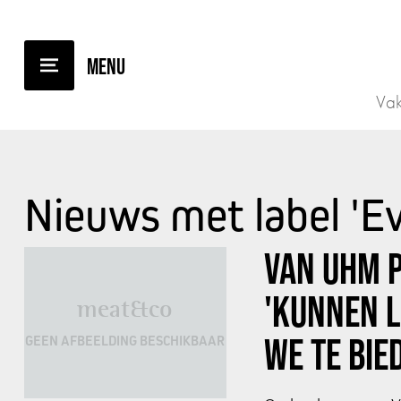
Vak
Nieuws met label '
VAN UHM P
'KUNNEN L
meat&co
WE TE BIE
GEEN AFBEELDING BESCHIKBAAR