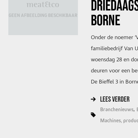
DRIEDAAGS
meat&co
BORNE
GEEN AFBEELDING BESCHIKBAAR
Onder de noemer ‘V
familiebedrijf Van 
woensdag 28 en do
deuren voor een be
De Bieffel 3 in Born
LEES VERDER
Branchenieuws
Machines, produc