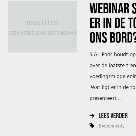
WEBINAR
ER IN DE 
meat&co
ONS BORD
GEEN AFBEELDING BESCHIKBAAR
SIAL Paris houdt op
over de laatste tren
voedingsmiddelenin
'Wat ligt er in de 
presenteert …
LEES VERDER
Evenement