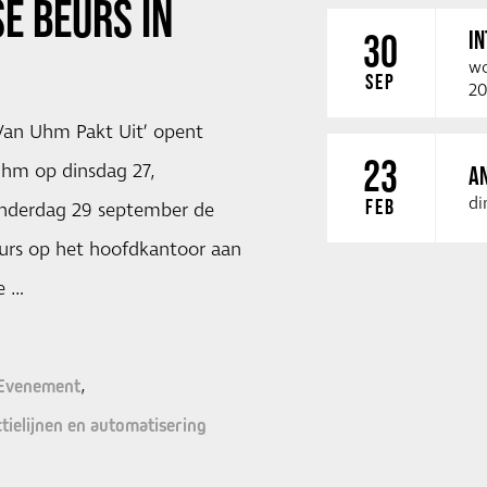
E BEURS IN
I
30
wo
SEP
20
an Uhm Pakt Uit’ opent
23
Uhm op dinsdag 27,
A
di
FEB
nderdag 29 september de
urs op het hoofdkantoor aan
e …
Evenement
tielijnen en automatisering