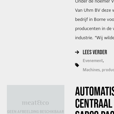
Onder de noemer V
Van Uhm BV deze w
bedrijf in Borne vo
producenten in de 
industrie. “Wij wil
LEES VERDER
Evenement
Machines, produc
AUTOMATI
CENTRAAL
meat&co
GEEN AFBEELDING BESCHIKBAAR