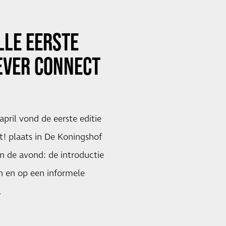
LLE EERSTE
ÆVER CONNECT
ril vond de eerste editie
! plaats in De Koningshof
n de avond: de introductie
n en op een informele
…