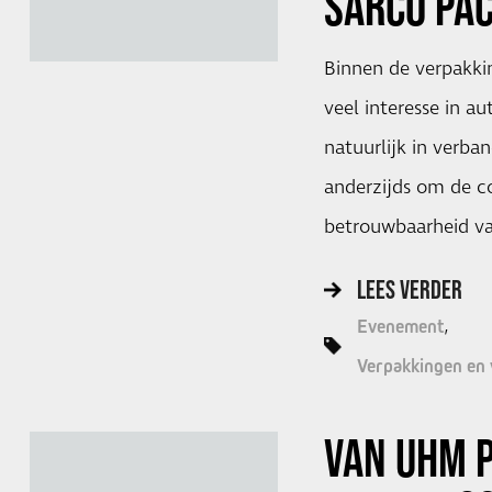
SARCO PA
Binnen de verpakki
veel interesse in au
natuurlijk in verba
anderzijds om de co
betrouwbaarheid v
LEES VERDER
Evenement
Verpakkingen en
VAN UHM P