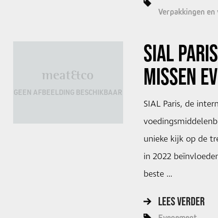
Verpakkingen en
SIAL PARIS
MISSEN E
meat&co
GEEN AFBEELDING BESCHIKBAAR
SIAL Paris, de inte
voedingsmiddelenbr
unieke kijk op de t
in 2022 beïnvloede
beste …
LEES VERDER
Evenement