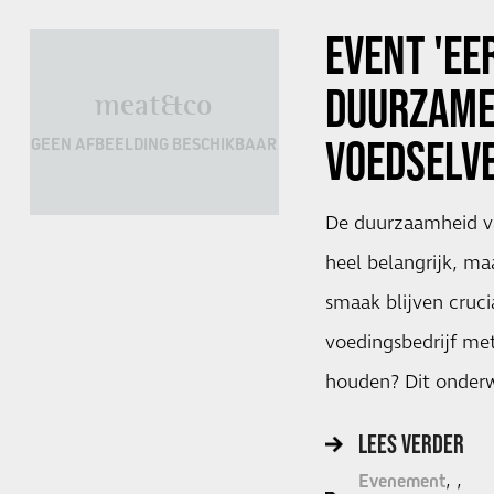
EVENT 'EE
DUURZAM
meat&co
VOEDSELV
GEEN AFBEELDING BESCHIKBAAR
De duurzaamheid va
heel belangrijk, ma
smaak blijven cruci
voedingsbedrijf met
houden? Dit onderw
LEES VERDER
Evenement