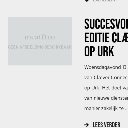
SUCCESVO
EDITIE CL
meat&co
OP URK
GEEN AFBEELDING BESCHIKBAAR
Woensdagavond 13 ap
van Clæver Connect
op Urk. Het doel va
van nieuwe dienste
manier zakelijk te 
LEES VERDER