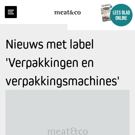
meat
co
LEES BLAD
ONLINE
Nieuws met label
'Verpakkingen en
verpakkingsmachines'
meat&co