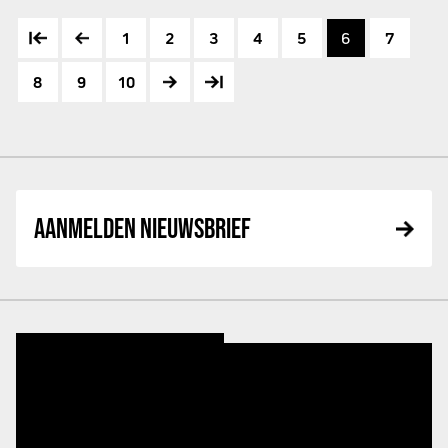
1
2
3
4
5
6
7
8
9
10
AANMELDEN NIEUWSBRIEF