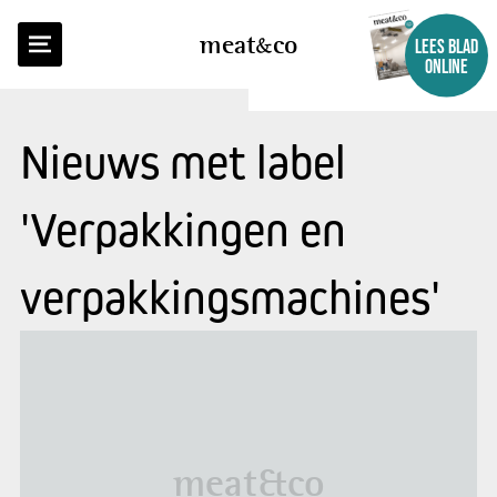
meat
co
LEES BLAD
ONLINE
Nieuws met label
'Verpakkingen en
verpakkingsmachines'
meat&co