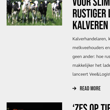
VOOR SLI
RUSTIGER 
KALVEREN
Kalverhandelaren, k
melkveehouders en 
geen ander: hoe rus
makkelijker het la
lanceert Vee&Logis
READ MORE
‘ZES OP TI