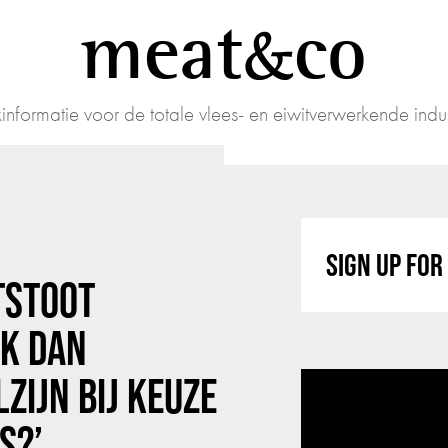
meat
co
informatie voor de totale vlees- en eiwitverwerkende indus
SIGN UP FO
ITSTOOT
JK DAN
ZIJN BIJ KEUZE
S?’