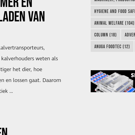
MMER EN
LADEN VAN
HYGIENE AND FOOD SAF
ANIMAL WELFARE (104)
COLUMN (18)
ADVER
ANUGA FOODTEC (12)
alvertransporteurs,
kalverhouders weten als
tiger het dier, hoe
den en lossen gaat. Daarom
tiek …
EN